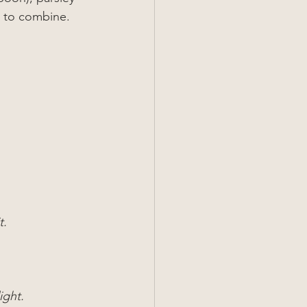
n to combine.
t.
ight.