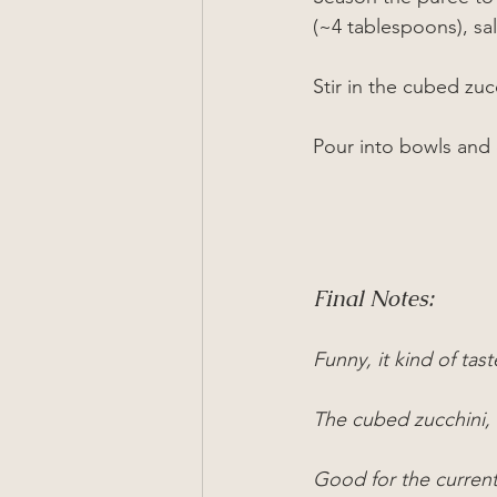
(~4 tablespoons), sa
Stir in the cubed zu
Pour into bowls and 
Final Notes:
Funny, it kind of tast
The 
cubed zucchini, 
Good for the current