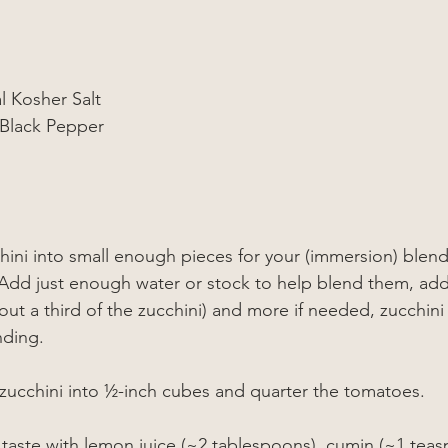
l Kosher Salt
 Black Pepper
hini into small enough pieces for your (immersion) blend
dd just enough water or stock to help blend them, add a l
t a third of the zucchini) and more if needed, zucchini wi
nding.
zucchini into ½-inch cubes and quarter the tomatoes.
taste with lemon juice (~2 tablespoons), cumin (~1 teas