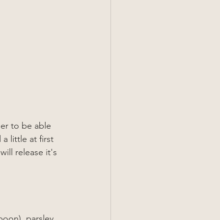
er to be able 
ittle at first 
ll release it's 
poon), parsley 