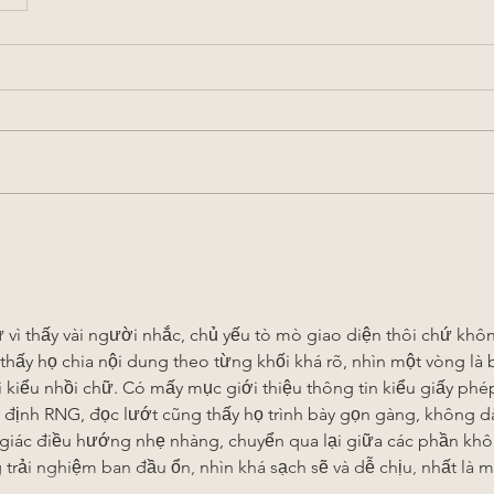
ử vì thấy vài người nhắc, chủ yếu tò mò giao diện thôi chứ khô
à thấy họ chia nội dung theo từng khối khá rõ, nhìn một vòng là b
 kiểu nhồi chữ. Có mấy mục giới thiệu thông tin kiểu giấy phé
định RNG, đọc lướt cũng thấy họ trình bày gọn gàng, không dà
 giác điều hướng nhẹ nhàng, chuyển qua lại giữa các phần khô
trải nghiệm ban đầu ổn, nhìn khá sạch sẽ và dễ chịu, nhất là m