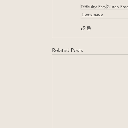
Difficulty: Easy
Gluten-Fre
Homemade
Related Posts