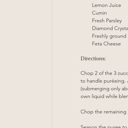
Lemon Juice
Cumin
Fresh Parsley
Diamond Crysta
Freshly ground
Feta Cheese
Directions:
Chop 2 of the 3 zucc
to handle puréeing. A
(submerging only abou
own liquid while ble
Chop the remaining 
Season the puree to 