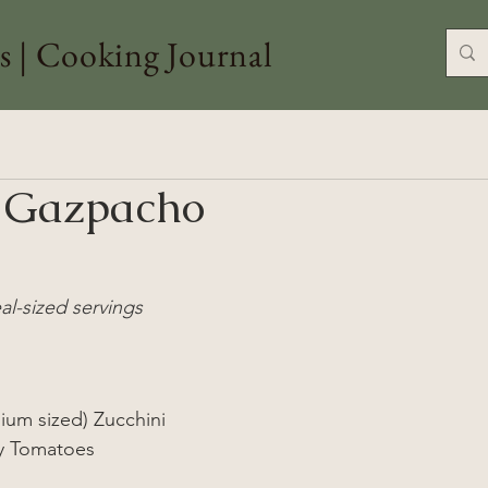
s | Cooking Journal
i Gazpacho
l-sized servings
ium sized) Zucchini
y Tomatoes