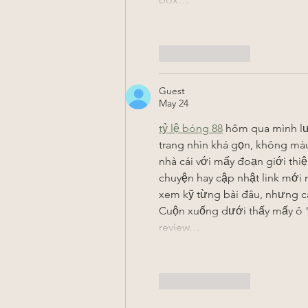
Like
Reply
Guest
May 24
tỷ lệ bóng 88
 hôm qua mình lư
trang nhìn khá gọn, không mà
nhà cái với mấy đoạn giới thi
chuyện hay cập nhật link mới n
xem kỹ từng bài đâu, nhưng cá
Cuộn xuống dưới thấy mấy ô “R
review…
Like
Reply