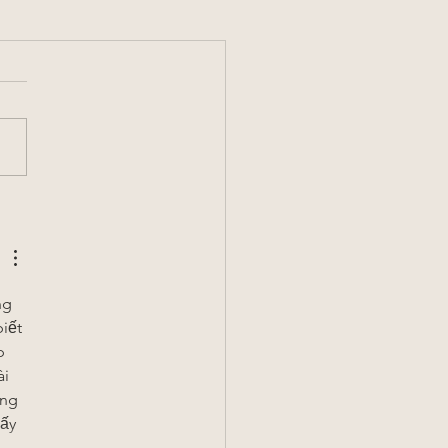
ng 
iết 
p 
i 
ng 
ấy 