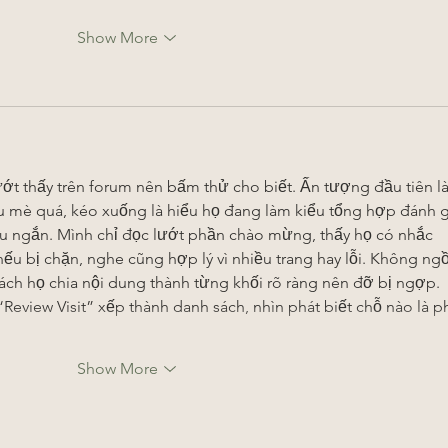
Show More
ớt thấy trên forum nên bấm thử cho biết. Ấn tượng đầu tiên là
u mè quá, kéo xuống là hiểu họ đang làm kiểu tổng hợp đánh g
ệu ngắn. Mình chỉ đọc lướt phần chào mừng, thấy họ có nhắc 
ếu bị chặn, nghe cũng hợp lý vì nhiều trang hay lỗi. Không ngồ
ch họ chia nội dung thành từng khối rõ ràng nên đỡ bị ngợp. 
eview Visit” xếp thành danh sách, nhìn phát biết chỗ nào là p
Show More