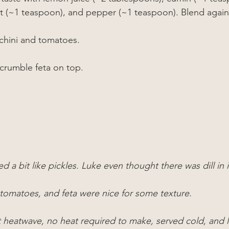
lt (~1 teaspoon), and pepper (~1 teaspoon). Blend agai
cchini and tomatoes.
crumble feta on top.
ed a bit like pickles. Luke even thought there was dill in i
tomatoes, and feta were nice for some texture.
 heatwave, no heat required to make, served cold, and l