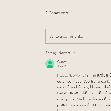
2 Comments
Cold Beet Soup
Write a comment...
Sort by:
Newest
Guest
Jun 25
https://bot4x.io/
 mình lướt th
có ý “soi” sâu. Vào trang cái l
nên bấm chỗ nào, không bị rối
PAGCOR với phần nói về kiểm 
dòng quá. Mình thích cái cảm
phải tìm menu mệt. Nói chung 
box…